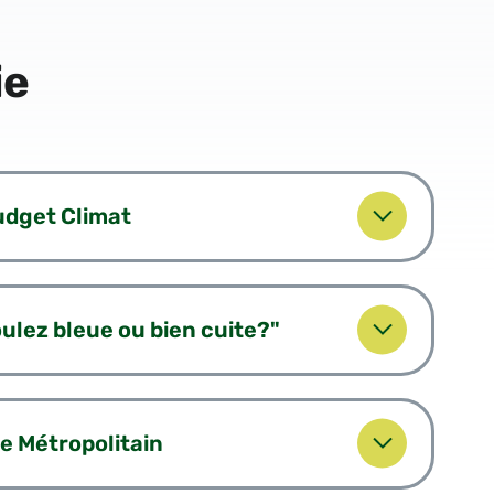
ie
udget Climat
 voulez bleue ou bien cuite?"
e Métropolitain