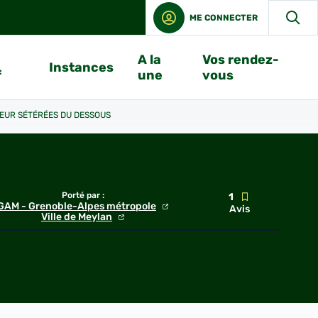
ME CONNECTER
A la
Vos rendez-
Instances
f
une
vous
UR SÉTÉRÉES DU DESSOUS
Porté par :
1
GAM - Grenoble-Alpes métropole
Avis
Ville de Meylan