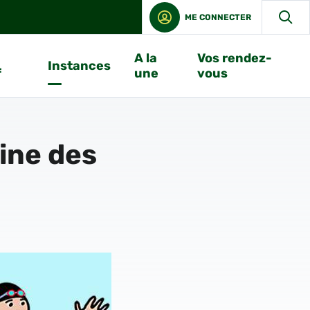
ME CONNECTER
A la
Vos rendez-
Instances
f
une
vous
ine des