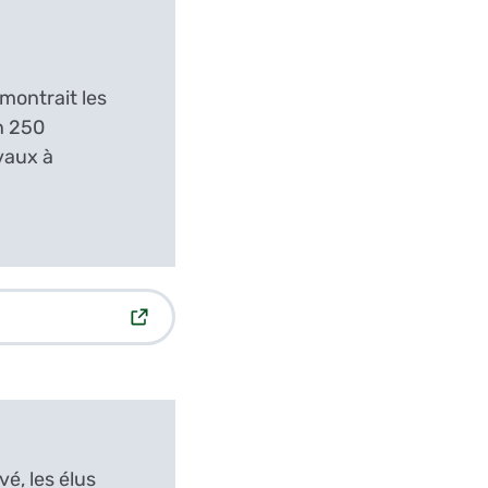
 montrait les
on 250
vaux à
é, les élus