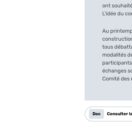
ont souhaité
L'idée du co
Au printem
construction
tous débatta
modalités de
participants
échanges son
Comité des 
Doc
Consulter l