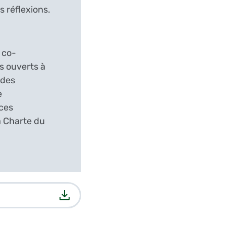
s réflexions.
 co-
s ouverts à
 des
e
 ces
a Charte du