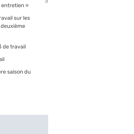
 entretien »
avail sur les
t deuxième
 de travail
il
ère saison du