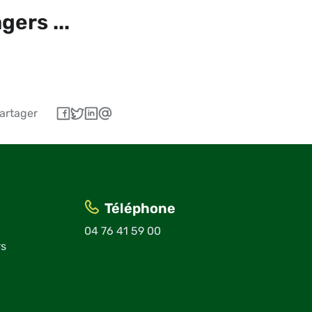
ers ...
artager
Téléphone
04 76 41 59 00
rs