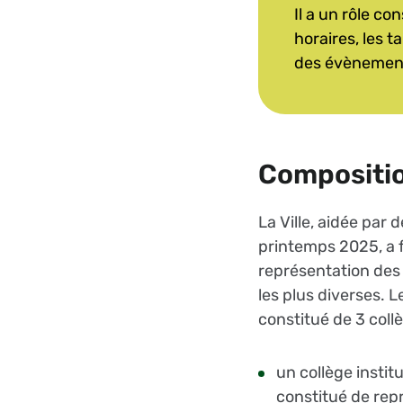
Il a un rôle co
horaires, les t
des évènemen
Compositi
La Ville, aidée par 
printemps 2025, a f
représentation des 
les plus diverses. 
constitué de 3 collè
un collège instit
constitué de rep