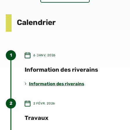
Calendrier
1
6 JANV. 2026
A
PARTIR
DU
Information des riverains
Information des riverains
2
2 FÉVR. 2026
A
PARTIR
DU
Travaux